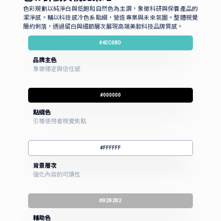
色彩規劃以純淨白與低飽和自然色為主調，象徵科研與保養產品的
潔淨感。輔以科技感冷色系點綴，營造專業與未來氛圍。整體視覺
簡約俐落，透過留白與細節層次展現高端美妝科技品牌質感。
#4EC0BD
品牌主色
象徵穩定與信任感
#000000
點綴色
引導使用者視覺焦點
#FFFFFF
背景層次
強化內容的可讀性
#B2B2B2
輔助色