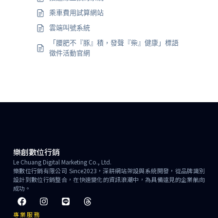
乘車費用試算網站
雲端叫號系統
「腰肥不『豚』積，發聲『柴』健康」標語
徵件活動官網
樂創數位行銷
Le Chuang Digital Marketing Co., Ltd.
樂數位行銷有限公司 Since2023，深耕網站架設與系統開發，從品牌識別
設計到數位行銷整合，在快速變化的資訊浪潮中，為具備遠見的企業航向
成功。
專業服務