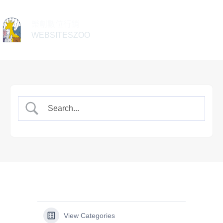
樂創數位行銷
WEBSITESZOO
View Categories