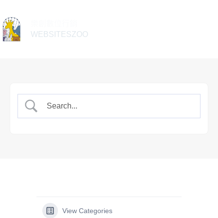
樂創數位行銷
WEBSITESZOO
View Categories