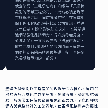
使企業從「工程承包商」升級為「具品牌
識別的專業工程公司」。網站必須呈現專
業度與穩定感，同時讓潛在客戶在搜尋相
關工程服務時能快速找到公司資訊，並建
立信任感。 除了形象建立之外，也希望透
過網站強化品牌曝光、提升搜尋能見度，
並讓企業在未來投放廣告或拓展市場時，
擁有完整且具說服力的官方門面。這是一
個從無到有的品牌數位基礎工程，也是企
業長期競爭力的一部分。
整體色彩規劃以工程產業的視覺語言為核心，運用沉
穩的深藍與灰色作為主基調，象徵專業、穩定與結構
感。藍色帶出信任與企業形象的正式感，灰色則呼應
瀝青與道路材質的工業質地，使視覺風格與產業屬性