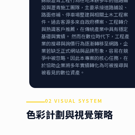
設與瀝青施工團隊，主要承接道路鋪設、
路面修補、停車場整建與相關土木工程案
件。過去客源多來自政府標案、工程轉介
與熟識客戶推薦，在傳統產業中具有穩定
基礎與實績。 然而在數位時代下，工程產
業的搜尋與詢價行為逐漸轉移至網路，企
業若缺乏正式網站與品牌形象，容易在競
爭中被忽略。因此本專案的核心任務，在
於協助企業將多年實績轉化為可被搜尋與
被看見的數位資產。
02 VISUAL SYSTEM
色彩計劃與視覺策略