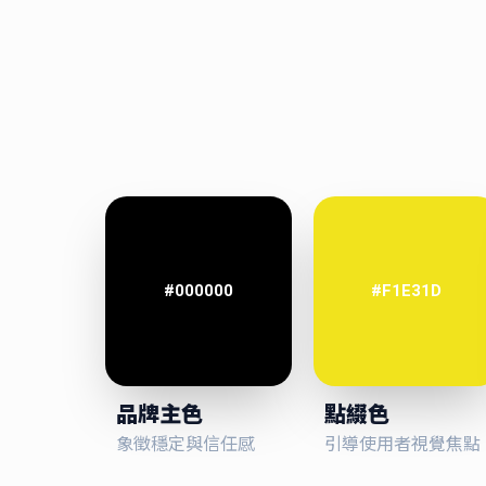
#000000
#F1E31D
品牌主色
點綴色
象徵穩定與信任感
引導使用者視覺焦點