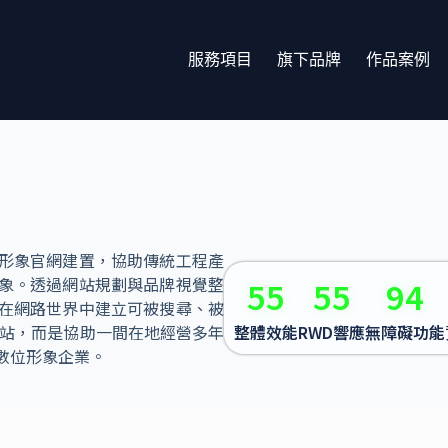
服務項目
旗下品牌
作品案例
形象官網建置，協助傳統工程產
象。透過網站規劃與品牌視覺整
55
55
94
在網路世界中建立可被搜尋、被
網站，而是協助一間在地經營多年
整體效能
RWD響應
無障礙功能
數位形象企業。