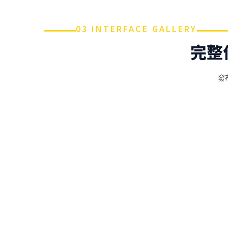
03 INTERFACE GALLERY
完整
發