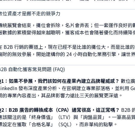
數位資產才是搬不走的競爭力
傳統展覽會結束，攤位會拆除，名片會弄丟；但一套運作良好的
著數據的累積變得越來越聰明，獲客成本也會隨著優化而持續降
在 B2B 行銷的賽道上，現在已經不是比誰的攤位大，而是比
傷財的無效參展，開始建構你的 24 小時自動化業務引擎，讓世
B2B 自動化獲客常見問題 (FAQ)
Q1：如果不參展，我們該如何在產業內建立品牌權威感？
數位廣
LinkedIn 發布深度產業分析、在官網建立專業部落格，並利用 
期的專業內容產出，其品牌影響力遠比三天的展覽更深遠。
Q2：B2B 廣告的轉換成本（CPA）通常很高，這正常嗎？
B2B
應該關注的是「終身價值」（LTV）與「詢盤品質」。一筆高品質
標設定在獲取「合格名單」（SQL），而非單純的點擊。