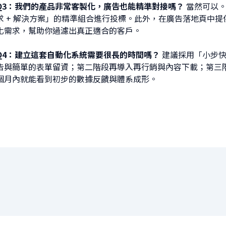
Q3：我們的產品非常客製化，廣告也能精準對接嗎？
當然可以。
求 + 解決方案」的精準組合進行投標。此外，在廣告落地頁中
化需求，幫助你過濾出真正適合的客戶。
Q4：建立這套自動化系統需要很長的時間嗎？
建議採用「小步快跑
告與簡單的表單留資；第二階段再導入再行銷與內容下載；第三階段才
個月內就能看到初步的數據反饋與體系成形。