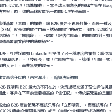
我們可以實現「精準攔截」。當全球某個角落的採購主管在 Googl
決方案」時，你的品牌就能第一時間出現在他面前。
這種基於「意圖」的攔截，讓 B2B 廣告不再是打擾，而是一種及
（SEM）就是你的數位門面。透過關鍵字的研究，我們可以鎖定
經越過了「了解階段」，正處於「評估供應商」的關鍵時刻。如果你
將遠高於展覽館裡的隨機過客。
此外，社群媒體如 LinkedIn 則提供了另一種維度的攔截：
「採購經理」、「技術長」或「供應鏈主管」。這種「狙擊手式
權的人身上，而非無效的曝光。
建立高信任感的「內容漏斗」，縮短決策週期
B2B 採購與 B2C 最大的不同在於，決策過程充滿了理性評
因此，客戶在下單前需要極高的「信任感」。傳統展覽靠的是面
高效的 B2B 廣告策略不應該只導向「立即購買」，而應該導
《2026 節能設備選購指南》或是《自動化倉儲轉型成功案例