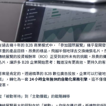
在過去幾十年的 B2B 商業模式中，「參加國際展覽」幾乎是
笨重的產品目錄、昂貴的樣品，飛越半個地球去交換幾張名片。
傳統展覽的投資報酬率（ROI）正受到前所未有的挑戰。昂貴的
名片，讓許多 B2B 企業開始思考：難道沒有更高效、更持久的
答案是肯定的。透過精準的 B2B 數位廣告投放，企業可以打
談」，轉化為一套
24 小時全年無休的自動化業務引擎
。這不僅
變革。
從「被動等待」到「主動攔截」的戰略轉移
傳統展覽最大的弱點在於「被動」。你坐在攤位裡，祈禱對的採