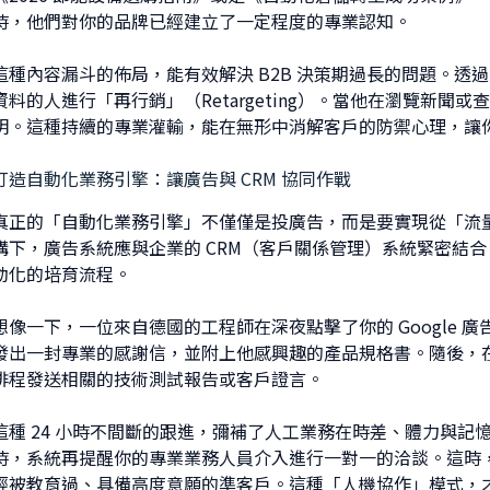
時，他們對你的品牌已經建立了一定程度的專業認知。
這種內容漏斗的佈局，能有效解決 B2B 決策期過長的問題。透過追蹤碼
資料的人進行「再行銷」（Retargeting）。當他在瀏覽新
明。這種持續的專業灌輸，能在無形中消解客戶的防禦心理，讓
打造自動化業務引擎：讓廣告與 CRM 協同作戰
真正的「自動化業務引擎」不僅僅是投廣告，而是要實現從「流
構下，廣告系統應與企業的 CRM（客戶關係管理）系統緊密結
動化的培育流程。
想像一下，一位來自德國的工程師在深夜點擊了你的 Google 
發出一封專業的感謝信，並附上他感興趣的產品規格書。隨後，
排程發送相關的技術測試報告或客戶證言。
這種 24 小時不間斷的跟進，彌補了人工業務在時差、體力與
時，系統再提醒你的專業業務人員介入進行一對一的洽談。這時
經被教育過、具備高度意願的準客戶。這種「人機協作」模式，才