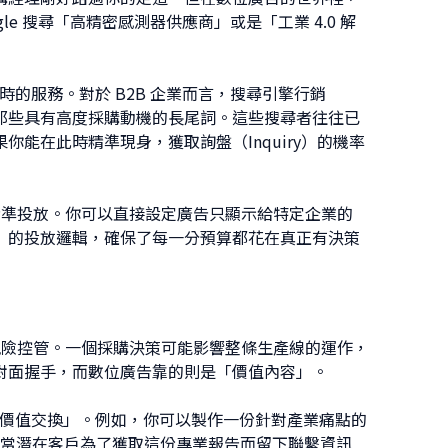
e 搜尋「高精密感測器供應商」或是「工業 4.0 解
時的服務。對於 B2B 企業而言，搜尋引擎行銷
那些具有高度採購動機的長尾詞。這些搜尋者往往已
能在此時精準現身，獲取詢盤（Inquiry）的機率
職位精準投放。你可以直接設定廣告只顯示給特定企業的
」的投放邏輯，確保了每一分預算都花在真正有決策
估與風險控管。一個採購決策可能影響整條生產線的運作，
對面握手，而數位廣告靠的則是「價值內容」。
向「價值交換」。例如，你可以製作一份針對產業痛點的
》。當潛在客戶為了獲取這份專業報告而留下聯繫資訊