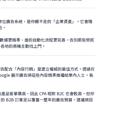
數位廣告系統，是你搬不走的「企業資產」。它會隨
低。
誰的數據更精準、誰的自動化流程更完善。告別那些勞民
界各地的商機主動找上門。
告配合「內容行銷」是建立權威的最佳方式。透過在
Google 展示廣告將這些內容精準推播給業內人士。長
 的產品客單價高，因此 CPA 相對 B2C 也會較高。但你
的 B2B 訂單足以覆蓋一整年的廣告預算。建議將目